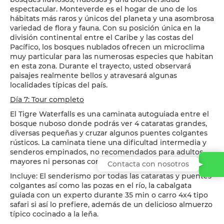
espectacular. Monteverde es el hogar de uno de los
hábitats más raros y únicos del planeta y una asombrosa
variedad de flora y fauna. Con su posición única en la
división continental entre el Caribe y las costas del
Pacífico, los bosques nublados ofrecen un microclima
muy particular para las numerosas especies que habitan
en esta zona. Durante el trayecto, usted observará
paisajes realmente bellos y atravesará algunas
localidades típicas del país.
Día 7: Tour completo
El Tigre Waterfalls es una caminata autoguiada entre el
bosque nuboso donde podrás ver 4 cataratas grandes,
diversas pequeñas y cruzar algunos puentes colgantes
rústicos. La caminata tiene una dificultad intermedia y
senderos empinados, no recomendados para adultos
mayores ni personas con alguna complicación de salud.
Contacta con nosotros
Incluye: El senderismo por todas las cataratas y puentes
colgantes así como las pozas en el río, la cabalgata
guiada con un experto durante 35 min o carro 4x4 tipo
safari si así lo prefiere, además de un delicioso almuerzo
típico cocinado a la leña.